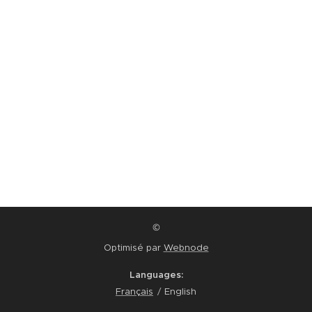
©
Optimisé par
Webnode
Languages
Français
English