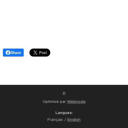
Share
©
Optimisé par
Webnode
Langues
Français
English