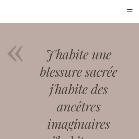
J'habite une
blessure sacrée
j'habite des
ancêtres
imaginaires