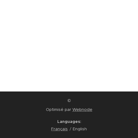
©
Optimisé par
Webnode
Languages
Français
English