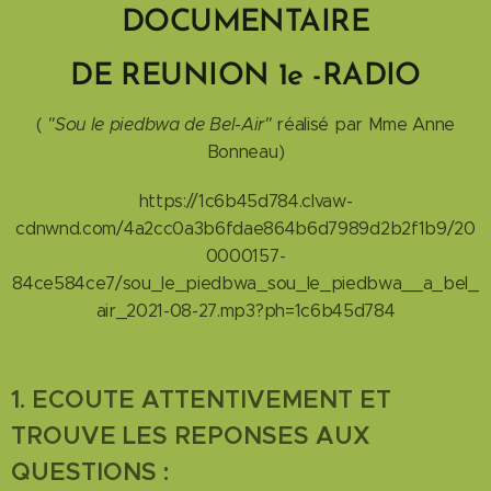
DOCUMENTAIRE
DE REUNION 1e -RADIO
(
"Sou le piedbwa de Bel-Air"
réalisé par Mme Anne
Bonneau)
https://1c6b45d784.clvaw-
cdnwnd.com/4a2cc0a3b6fdae864b6d7989d2b2f1b9/20
0000157-
84ce584ce7/sou_le_piedbwa_sou_le_piedbwa__a_bel_
air_2021-08-27.mp3?ph=1c6b45d784
1. ECOUTE ATTENTIVEMENT ET
TROUVE LES REPONSES AUX
QUESTIONS :